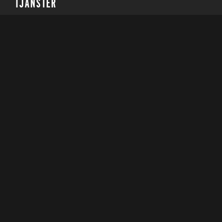
TJÄNSTER
Kostrådgivning
Personlig träning
Gruppträning
Företag
KONTAKT
info@feelbetterperformance.se
042 - 424 04 41
FÖLJ OSS