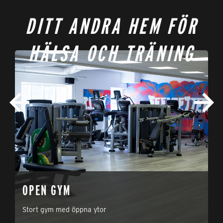
DITT ANDRA HEM FÖR
HÄLSA OCH TRÄNING
OPEN GYM
P
Stort gym med öppna ytor
Hä