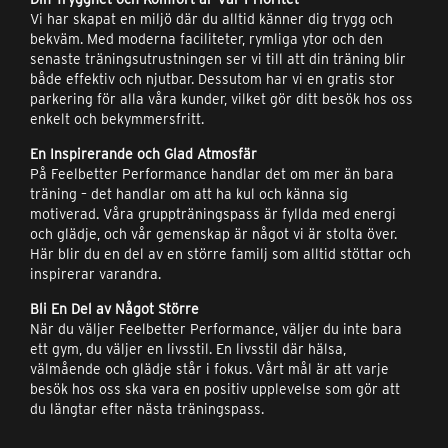
Vi har skapat en miljö där du alltid känner dig trygg och
bekväm. Med moderna faciliteter, rymliga ytor och den
senaste träningsutrustningen ser vi till att din träning blir
både effektiv och njutbar. Dessutom har vi en gratis stor
parkering för alla våra kunder, vilket gör ditt besök hos oss
enkelt och bekymmersfritt.
En Inspirerande och Glad Atmosfär
På Feelbetter Performance handlar det om mer än bara
träning – det handlar om att ha kul och känna sig
motiverad. Våra gruppträningspass är fyllda med energi
och glädje, och vår gemenskap är något vi är stolta över.
Här blir du en del av en större familj som alltid stöttar och
inspirerar varandra.
Bli En Del av Något Större
När du väljer Feelbetter Performance, väljer du inte bara
ett gym, du väljer en livsstil. En livsstil där hälsa,
välmående och glädje står i fokus. Vårt mål är att varje
besök hos oss ska vara en positiv upplevelse som gör att
du längtar efter nästa träningspass.